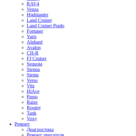
RAV4
Venza
Highlander
Land Cruiser
Land Cruiser Prado
Fortuner
Yaris
Alphard
Avalon
CH-R
FJ Cruiser
Sequoia
Sienna
Sienta
Verso
Vitz
HiAce
Passo
Raize
Roomy
Tank
Voxy
Ремонт
Диагностика
Ремонт двигателя