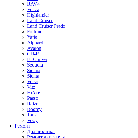
RAV4
Venza
Highlander
Land Cruiser
Land Cruiser Prado
Fortuner
Yaris
Alphard
Avalon
CH-R
FJ Cruiser
Sequoia
Sienna
Sienta
Verso
Vitz
HiAce
Passo
Raize
Roomy
Tank
Voxy
Ремонт
Диагностика
Ремонт двигателя