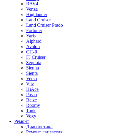
RAV4
Venza
Highlander
Land Cruiser
Land Cruiser Prado
Fortuner
Yaris
Alphard
Avalon
CH-R
FJ Cruiser
Sequoia
Sienna
Sienta
Verso
Vitz
HiAce
Passo
Raize
Roomy
Tank
Voxy
Ремонт
Диагностика
Ремонт двигателя