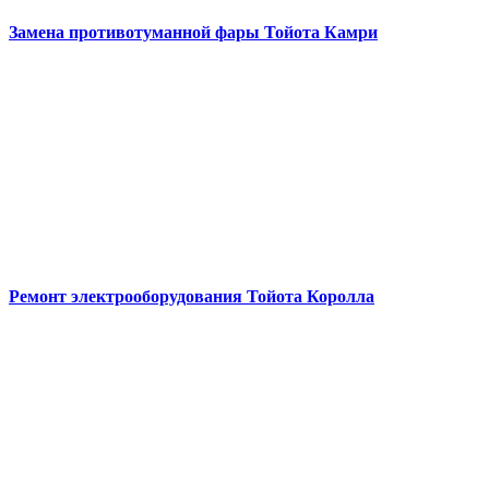
Замена противотуманной фары
Тойота Камри
Ремонт электрооборудования
Тойота Королла