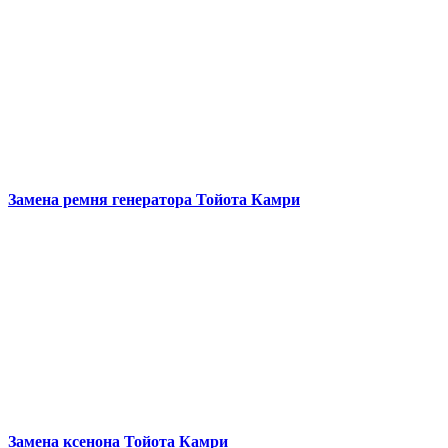
Замена ремня генератора
Тойота Камри
Замена ксенона
Тойота Камри