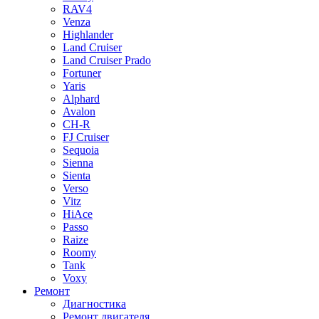
RAV4
Venza
Highlander
Land Cruiser
Land Cruiser Prado
Fortuner
Yaris
Alphard
Avalon
CH-R
FJ Cruiser
Sequoia
Sienna
Sienta
Verso
Vitz
HiAce
Passo
Raize
Roomy
Tank
Voxy
Ремонт
Диагностика
Ремонт двигателя