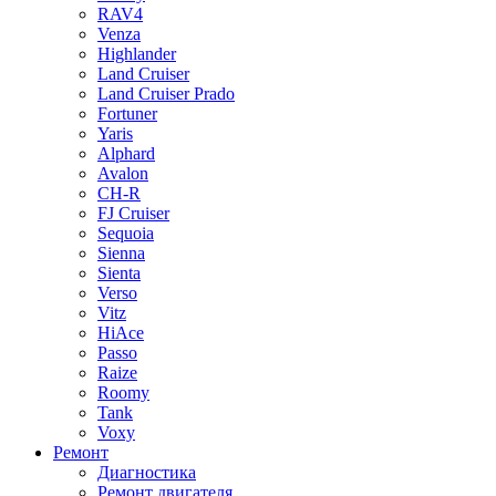
RAV4
Venza
Highlander
Land Cruiser
Land Cruiser Prado
Fortuner
Yaris
Alphard
Avalon
CH-R
FJ Cruiser
Sequoia
Sienna
Sienta
Verso
Vitz
HiAce
Passo
Raize
Roomy
Tank
Voxy
Ремонт
Диагностика
Ремонт двигателя