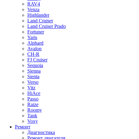
RAV4
Venza
Highlander
Land Cruiser
Land Cruiser Prado
Fortuner
Yaris
Alphard
Avalon
CH-R
FJ Cruiser
Sequoia
Sienna
Sienta
Verso
Vitz
HiAce
Passo
Raize
Roomy
Tank
Voxy
Ремонт
Диагностика
Ремонт двигателя