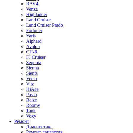
RAV4
Venza
Highlander
Land Cruiser
Land Cruiser Prado
Fortuner
Yaris
Alphard
Avalon
CH-R
FJ Cruiser
Sequoia
Sienna
Sienta
Verso
Vitz
HiAce
Passo
Raize
Roomy
Tank
Voxy
Ремонт
Диагностика
Ремонт двигателя