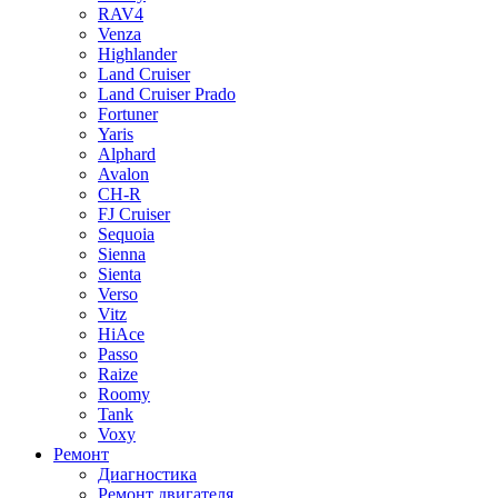
RAV4
Venza
Highlander
Land Cruiser
Land Cruiser Prado
Fortuner
Yaris
Alphard
Avalon
CH-R
FJ Cruiser
Sequoia
Sienna
Sienta
Verso
Vitz
HiAce
Passo
Raize
Roomy
Tank
Voxy
Ремонт
Диагностика
Ремонт двигателя