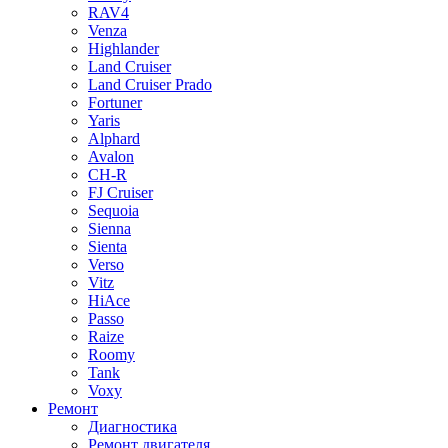
RAV4
Venza
Highlander
Land Cruiser
Land Cruiser Prado
Fortuner
Yaris
Alphard
Avalon
CH-R
FJ Cruiser
Sequoia
Sienna
Sienta
Verso
Vitz
HiAce
Passo
Raize
Roomy
Tank
Voxy
Ремонт
Диагностика
Ремонт двигателя