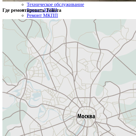
Техническое обслуживание
Ремонт АКПП
Где ремонтировать
Тойота
Ремонт МКПП
Ремонт подвески
Кузовной ремонт
Ремонт тормозной системы
Ремонт рулевой системы
Ремонт электрооборудования
Ремонт топливной системы
Ремонт системы охлаждения
Ремонт кондиционера
Сход развал
Замена лобового стекла
Ремонт трансмиссии
Шиномонтаж
Цены
Ленд Крузер
Ленд Крузер Прадо
RAV 4
Камри
Королла
Венза
Хайлендер
Фортунер
Авенсис