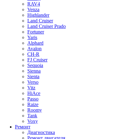
RAV4
Venza
Highlander
Land Cruiser
Land Cruiser Prado
Fortuner
Yaris
Alphard
Avalon
CH-R
FJ Cruiser
Sequoia
Sienna
Sienta
Verso
Vitz
HiAce
Passo
Raize
Roomy
Tank
Voxy
Ремонт
Диагностика
Ремонт двигателя