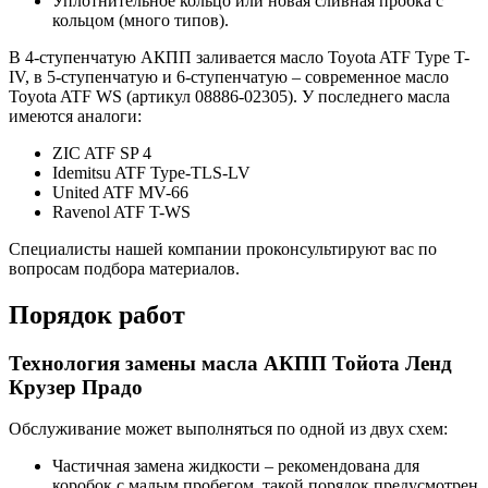
Уплотнительное кольцо или новая сливная пробка с
кольцом (много типов).
В 4-ступенчатую АКПП заливается масло Toyota ATF Type T-
IV, в 5-ступенчатую и 6-ступенчатую – современное масло
Toyota ATF WS (артикул 08886-02305). У последнего масла
имеются аналоги:
ZIC ATF SP 4
Idemitsu ATF Type-TLS-LV
United ATF MV-66
Ravenol ATF T-WS
Специалисты нашей компании проконсультируют вас по
вопросам подбора материалов.
Порядок работ
Технология замены масла АКПП Тойота Ленд
Крузер Прадо
Обслуживание может выполняться по одной из двух схем:
Частичная замена жидкости – рекомендована для
коробок с малым пробегом, такой порядок предусмотрен