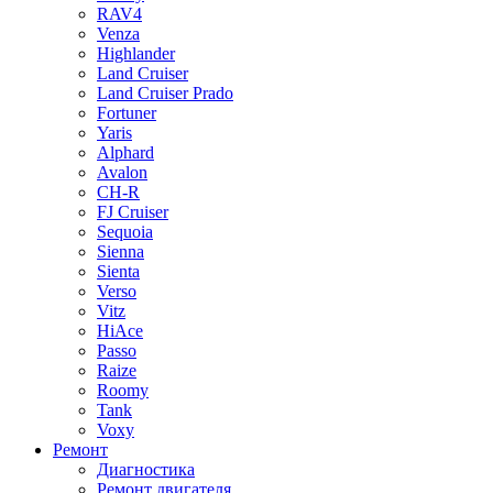
RAV4
Venza
Highlander
Land Cruiser
Land Cruiser Prado
Fortuner
Yaris
Alphard
Avalon
CH-R
FJ Cruiser
Sequoia
Sienna
Sienta
Verso
Vitz
HiAce
Passo
Raize
Roomy
Tank
Voxy
Ремонт
Диагностика
Ремонт двигателя