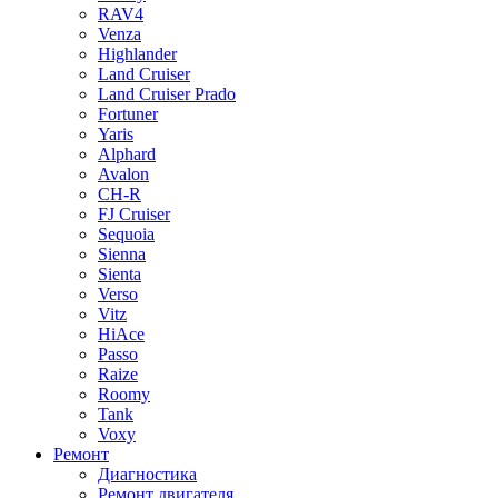
RAV4
Venza
Highlander
Land Cruiser
Land Cruiser Prado
Fortuner
Yaris
Alphard
Avalon
CH-R
FJ Cruiser
Sequoia
Sienna
Sienta
Verso
Vitz
HiAce
Passo
Raize
Roomy
Tank
Voxy
Ремонт
Диагностика
Ремонт двигателя