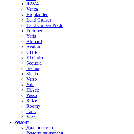
RAV4
Venza
Highlander
Land Cruiser
Land Cruiser Prado
Fortuner
Yaris
Alphard
Avalon
CH-R
FJ Cruiser
Sequoia
Sienna
Sienta
Verso
Vitz
HiAce
Passo
Raize
Roomy
Tank
Voxy
Ремонт
Диагностика
Ремонт двигателя