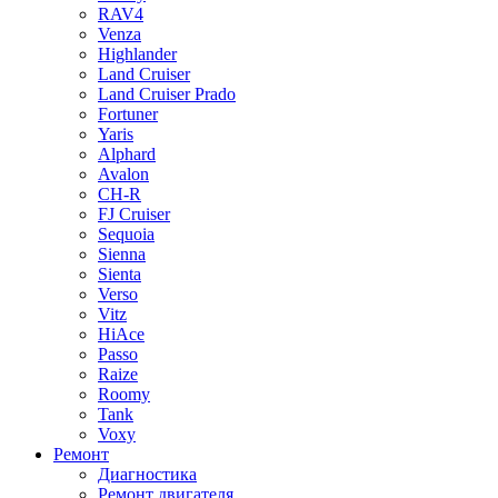
RAV4
Venza
Highlander
Land Cruiser
Land Cruiser Prado
Fortuner
Yaris
Alphard
Avalon
CH-R
FJ Cruiser
Sequoia
Sienna
Sienta
Verso
Vitz
HiAce
Passo
Raize
Roomy
Tank
Voxy
Ремонт
Диагностика
Ремонт двигателя