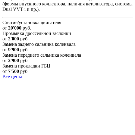
(формы впускного коллектора, наличия катализатора, системы
Dual VVT-i и пр.).
Снятие/установка двигателя
от
20'000
руб.
Промывка дроссельной заслонки
от
2'000
руб.
Замена заднего сальника коленвала
от
9'900
руб.
Замена переднего сальника коленвала
от
2'900
руб.
Замена прокладки ГБЦ
от
7'500
руб.
Все цены