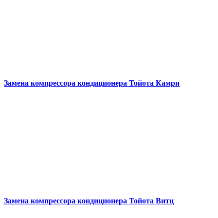
Замена компрессора кондиционера
Тойота Камри
Замена компрессора кондиционера
Тойота Витц