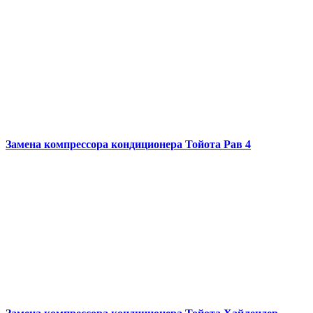
Замена компрессора кондиционера
Тойота Рав 4