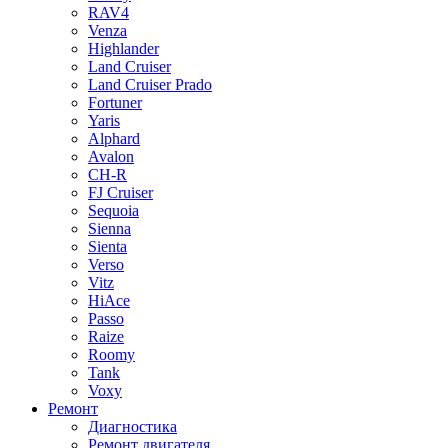
RAV4
Venza
Highlander
Land Cruiser
Land Cruiser Prado
Fortuner
Yaris
Alphard
Avalon
CH-R
FJ Cruiser
Sequoia
Sienna
Sienta
Verso
Vitz
HiAce
Passo
Raize
Roomy
Tank
Voxy
Ремонт
Диагностика
Ремонт двигателя