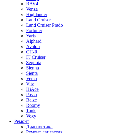
RAV4
Venza
Highlander
Land Cruiser
Land Cruiser Prado
Fortuner
Yaris
Alphard
Avalon
CH-R
FJ Cruiser
Sequoia
Sienna
Sienta
Verso
Vitz
HiAce
Passo
Raize
Roomy
Tank
Voxy
Ремонт
Диагностика
Ремонт двигателя