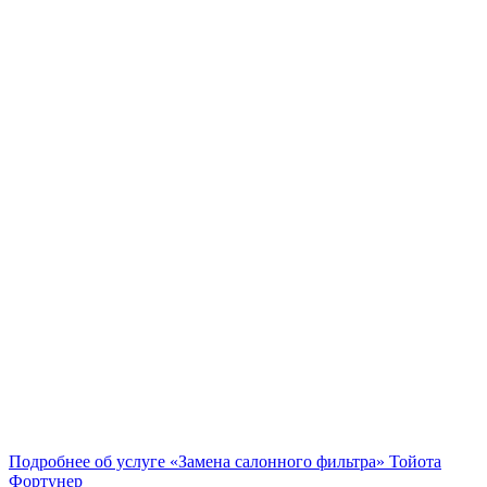
Подробнее об услуге «Замена салонного фильтра» Тойота
Фортунер