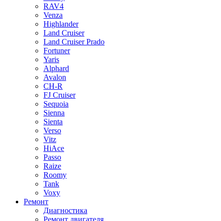
RAV4
Venza
Highlander
Land Cruiser
Land Cruiser Prado
Fortuner
Yaris
Alphard
Avalon
CH-R
FJ Cruiser
Sequoia
Sienna
Sienta
Verso
Vitz
HiAce
Passo
Raize
Roomy
Tank
Voxy
Ремонт
Диагностика
Ремонт двигателя