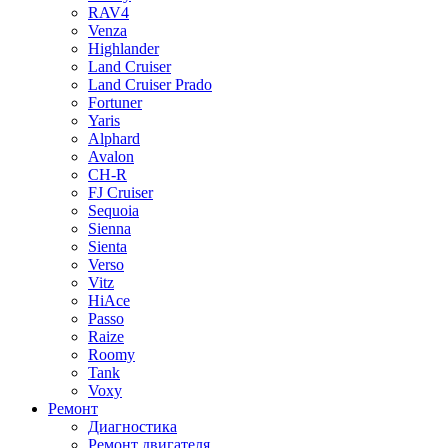
RAV4
Venza
Highlander
Land Cruiser
Land Cruiser Prado
Fortuner
Yaris
Alphard
Avalon
CH-R
FJ Cruiser
Sequoia
Sienna
Sienta
Verso
Vitz
HiAce
Passo
Raize
Roomy
Tank
Voxy
Ремонт
Диагностика
Ремонт двигателя