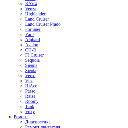
RAV4
Venza
Highlander
Land Cruiser
Land Cruiser Prado
Fortuner
Yaris
Alphard
Avalon
CH-R
FJ Cruiser
Sequoia
Sienna
Sienta
Verso
Vitz
HiAce
Passo
Raize
Roomy
Tank
Voxy
Ремонт
Диагностика
Ремонт двигателя