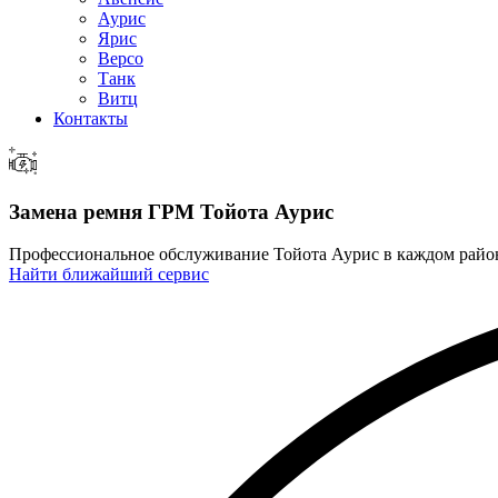
Аурис
Ярис
Версо
Танк
Витц
Контакты
Замена ремня ГРМ
Тойота Аурис
Профессиональное обслуживание Тойота Аурис в каждом рай
Найти ближайший сервис