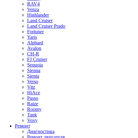
RAV4
Venza
Highlander
Land Cruiser
Land Cruiser Prado
Fortuner
Yaris
Alphard
Avalon
CH-R
FJ Cruiser
Sequoia
Sienna
Sienta
Verso
Vitz
HiAce
Passo
Raize
Roomy
Tank
Voxy
Ремонт
Диагностика
Ремонт двигателя