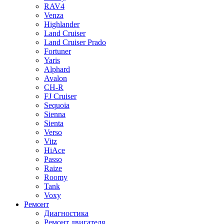
RAV4
Venza
Highlander
Land Cruiser
Land Cruiser Prado
Fortuner
Yaris
Alphard
Avalon
CH-R
FJ Cruiser
Sequoia
Sienna
Sienta
Verso
Vitz
HiAce
Passo
Raize
Roomy
Tank
Voxy
Ремонт
Диагностика
Ремонт двигателя