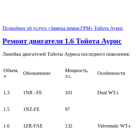
Подробнее об услуге «Замена ремня ГРМ» Тойота Аурис
Ремонт двигателя 1.6
Тойота Аурис
Линейка двигателей Тойоты Ауриса последнего поколения:
Объем,
Мощность,
Обозначение
Особенности
л
л.с.
1.3
1NR –FE
101
Dual WT-i
1.5
1NZ-FE
97
1.6
1ZR-FAE
132
Valvematic WT-i