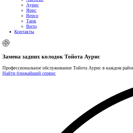
Аурис
Ярис
Версо
Танк
Витц
Контакты
Замена задних колодок
Тойота Аурис
Профессиональное обслуживание Тойота Аурис в каждом рай
Найти ближайший сервис