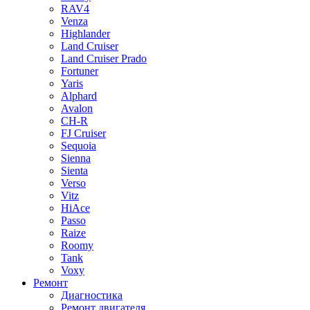
RAV4
Venza
Highlander
Land Cruiser
Land Cruiser Prado
Fortuner
Yaris
Alphard
Avalon
CH-R
FJ Cruiser
Sequoia
Sienna
Sienta
Verso
Vitz
HiAce
Passo
Raize
Roomy
Tank
Voxy
Ремонт
Диагностика
Ремонт двигателя