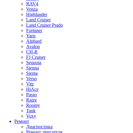
RAV4
Venza
Highlander
Land Cruiser
Land Cruiser Prado
Fortuner
Yaris
Alphard
Avalon
CH-R
FJ Cruiser
Sequoia
Sienna
Sienta
Verso
Vitz
HiAce
Passo
Raize
Roomy
Tank
Voxy
Ремонт
Диагностика
Ремонт двигателя