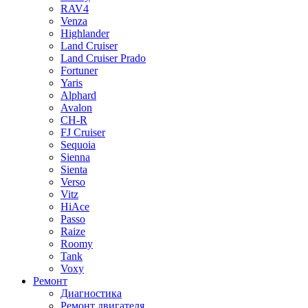
RAV4
Venza
Highlander
Land Cruiser
Land Cruiser Prado
Fortuner
Yaris
Alphard
Avalon
CH-R
FJ Cruiser
Sequoia
Sienna
Sienta
Verso
Vitz
HiAce
Passo
Raize
Roomy
Tank
Voxy
Ремонт
Диагностика
Ремонт двигателя