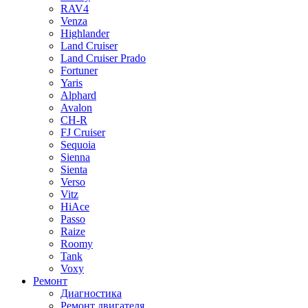
RAV4
Venza
Highlander
Land Cruiser
Land Cruiser Prado
Fortuner
Yaris
Alphard
Avalon
CH-R
FJ Cruiser
Sequoia
Sienna
Sienta
Verso
Vitz
HiAce
Passo
Raize
Roomy
Tank
Voxy
Ремонт
Диагностика
Ремонт двигателя