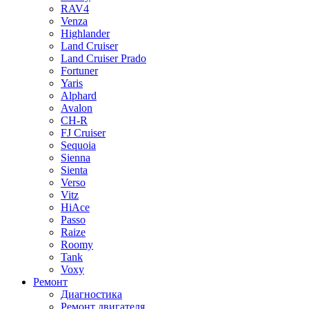
RAV4
Venza
Highlander
Land Cruiser
Land Cruiser Prado
Fortuner
Yaris
Alphard
Avalon
CH-R
FJ Cruiser
Sequoia
Sienna
Sienta
Verso
Vitz
HiAce
Passo
Raize
Roomy
Tank
Voxy
Ремонт
Диагностика
Ремонт двигателя