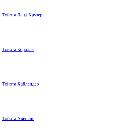
Тойота Ленд Крузер
Тойота Королла
Тойота Хайлендер
Тойота Авенсис