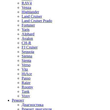
RAV4
Venza
Highlander
Land Cruiser
Land Cruiser Prado
Fortuner
Yaris
Alphard
Avalon
CH-R
FJ Cruiser
Sequoia
Sienna
Sienta
Verso
Vitz
HiAce
Passo
Raize
Roomy
Tank
Voxy
Ремонт
Диагностика
Ремонт двигателя