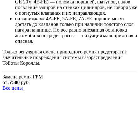
GE 20V, 4E-FE) — поломка поршней, шатунов, валов,
появление задиров на стенках цилиндров, не говоря уже
о погнутых клапанах и их направляющих.
на «движках» 4А-FE, 5А-FE, 7А-FE поршни могут
достать до клапанов только при наличии толстого слоя
нагара на днище. Но все равно внезапная остановка
автомобиля посреди трассы — ситуация малоприятная и
опасная.
Только регулярная смена приводного ремня предотвратит
значительные повреждения системы газораспределения
Тойоты Короллы.
Замена ремня ГРМ
от
5'500
руб.
Все цены