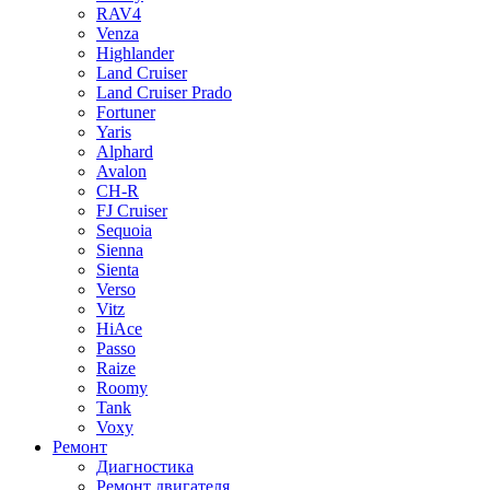
RAV4
Venza
Highlander
Land Cruiser
Land Cruiser Prado
Fortuner
Yaris
Alphard
Avalon
CH-R
FJ Cruiser
Sequoia
Sienna
Sienta
Verso
Vitz
HiAce
Passo
Raize
Roomy
Tank
Voxy
Ремонт
Диагностика
Ремонт двигателя