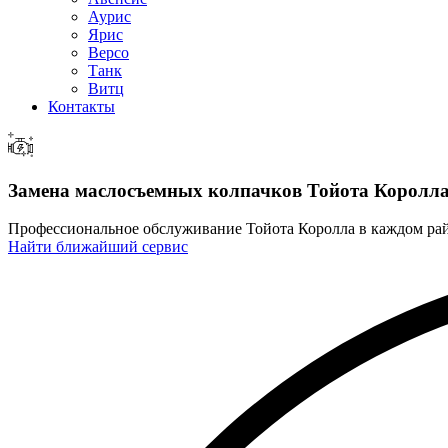
Аурис
Ярис
Версо
Танк
Витц
Контакты
Замена маслосъемных колпачков
Тойота Королл
Профессиональное обслуживание Тойота Королла в каждом р
Найти ближайший сервис