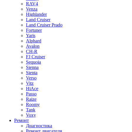
RAV4
Venza
Highlander
Land Cruiser
Land Cruiser Prado
Fortuner
Yaris
Alphard
Avalon
CH-R
FJ Cruiser
Sequoia
Sienna
Sienta
Verso
Vitz
HiAce
Passo
Raize
Roomy
Tank
Voxy
Ремонт
Диагностика
Ремонт двигателя