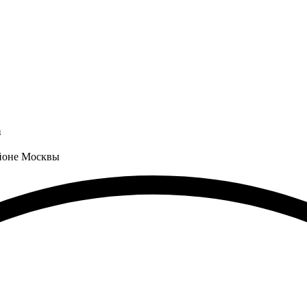
а
айоне Москвы