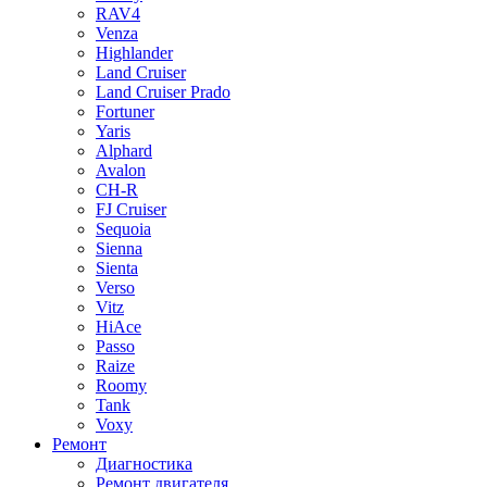
RAV4
Venza
Highlander
Land Cruiser
Land Cruiser Prado
Fortuner
Yaris
Alphard
Avalon
CH-R
FJ Cruiser
Sequoia
Sienna
Sienta
Verso
Vitz
HiAce
Passo
Raize
Roomy
Tank
Voxy
Ремонт
Диагностика
Ремонт двигателя