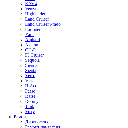
RAV4
Venza
Highlander
Land Cruiser
Land Cruiser Prado
Fortuner
Yaris
Alphard
Avalon
CH-R
FJ Cruiser
Sequoia
Sienna
Sienta
Verso
Vitz
HiAce
Passo
Raize
Roomy
Tank
Voxy
Ремонт
Диагностика
Ремонт двигателя