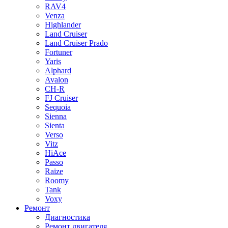
RAV4
Venza
Highlander
Land Cruiser
Land Cruiser Prado
Fortuner
Yaris
Alphard
Avalon
CH-R
FJ Cruiser
Sequoia
Sienna
Sienta
Verso
Vitz
HiAce
Passo
Raize
Roomy
Tank
Voxy
Ремонт
Диагностика
Ремонт двигателя