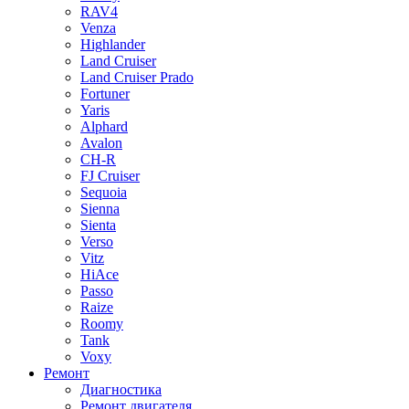
RAV4
Venza
Highlander
Land Cruiser
Land Cruiser Prado
Fortuner
Yaris
Alphard
Avalon
CH-R
FJ Cruiser
Sequoia
Sienna
Sienta
Verso
Vitz
HiAce
Passo
Raize
Roomy
Tank
Voxy
Ремонт
Диагностика
Ремонт двигателя