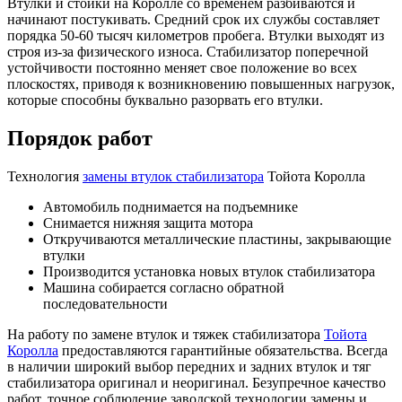
Втулки и стойки на Королле со временем разбиваются и
начинают постукивать. Средний срок их службы составляет
порядка 50-60 тысяч километров пробега. Втулки выходят из
строя из-за физического износа. Стабилизатор поперечной
устойчивости постоянно меняет свое положение во всех
плоскостях, приводя к возникновению повышенных нагрузок,
которые способны буквально разорвать его втулки.
Порядок работ
Технология
замены втулок стабилизатора
Тойота Королла
Автомобиль поднимается на подъемнике
Снимается нижняя защита мотора
Откручиваются металлические пластины, закрывающие
втулки
Производится установка новых втулок стабилизатора
Машина собирается согласно обратной
последовательности
На работу по замене втулок и тяжек стабилизатора
Тойота
Королла
предоставляются гарантийные обязательства. Всегда
в наличии широкий выбор передних и задних втулок и тяг
стабилизатора оригинал и неоригинал. Безупречное качество
работ, точное соблюдение заводской технологии замены и