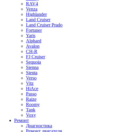
RAV4
Venza
Highlander
Land Cruiser
Land Cruiser Prado
Fortuner
Yaris
Alphard
Avalon
CH-R
FJ Cruiser
Sequoia
Sienna
Sienta
Verso
Vitz
HiAce
Passo
Raize
Roomy
Tank
Voxy
Ремонт
Диагностика
Ремонт двигателя