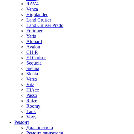
RAV4
Venza
Highlander
Land Cruiser
Land Cruiser Prado
Fortuner
Yaris
Alphard
Avalon
CH-R
FJ Cruiser
Sequoia
Sienna
Sienta
Verso
Vitz
HiAce
Passo
Raize
Roomy
Tank
Voxy
Ремонт
Диагностика
Ремонт двигателя