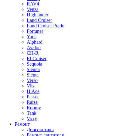
RAV4
Venza
Highlander
Land Cruiser
Land Cruiser Prado
Fortuner
Yaris
Alphard
Avalon
CH-R
FJ Cruiser
Sequoia
Sienna
Sienta
Verso
Vitz
HiAce
Passo
Raize
Roomy
Tank
Voxy
Ремонт
Диагностика
Ремонт двигателя