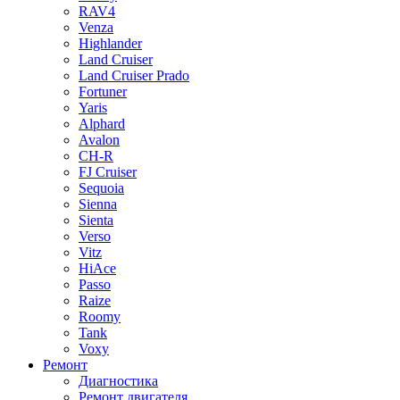
RAV4
Venza
Highlander
Land Cruiser
Land Cruiser Prado
Fortuner
Yaris
Alphard
Avalon
CH-R
FJ Cruiser
Sequoia
Sienna
Sienta
Verso
Vitz
HiAce
Passo
Raize
Roomy
Tank
Voxy
Ремонт
Диагностика
Ремонт двигателя