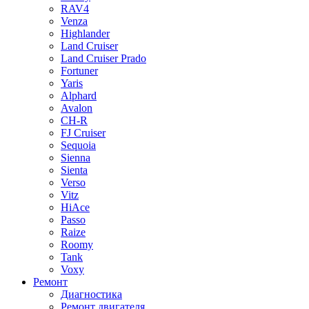
RAV4
Venza
Highlander
Land Cruiser
Land Cruiser Prado
Fortuner
Yaris
Alphard
Avalon
CH-R
FJ Cruiser
Sequoia
Sienna
Sienta
Verso
Vitz
HiAce
Passo
Raize
Roomy
Tank
Voxy
Ремонт
Диагностика
Ремонт двигателя