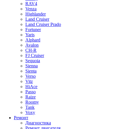
RAV4
Venza
Highlander
Land Cruiser
Land Cruiser Prado
Fortuner
Yaris
Alphard
Avalon
CH-R
FJ Cruiser
Sequoia
Sienna
Sienta
Verso
Vitz
HiAce
Passo
Raize
Roomy
Tank
Voxy
Ремонт
Диагностика
Ремонт двигателя