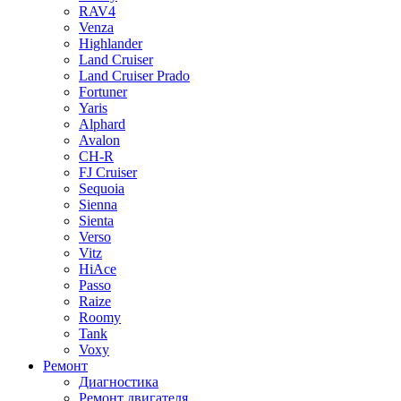
RAV4
Venza
Highlander
Land Cruiser
Land Cruiser Prado
Fortuner
Yaris
Alphard
Avalon
CH-R
FJ Cruiser
Sequoia
Sienna
Sienta
Verso
Vitz
HiAce
Passo
Raize
Roomy
Tank
Voxy
Ремонт
Диагностика
Ремонт двигателя