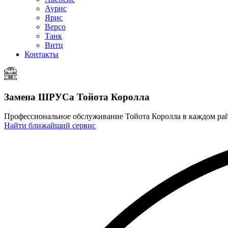
Аурис
Ярис
Версо
Танк
Витц
Контакты
Замена ШРУСа
Тойота Королла
Профессиональное обслуживание Тойота Королла в каждом р
Найти ближайший сервис