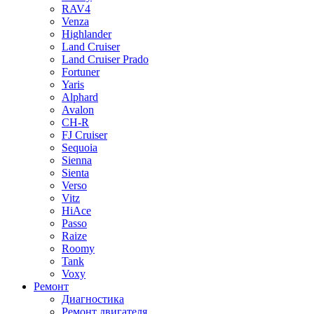
RAV4
Venza
Highlander
Land Cruiser
Land Cruiser Prado
Fortuner
Yaris
Alphard
Avalon
CH-R
FJ Cruiser
Sequoia
Sienna
Sienta
Verso
Vitz
HiAce
Passo
Raize
Roomy
Tank
Voxy
Ремонт
Диагностика
Ремонт двигателя