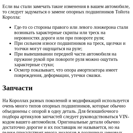
Если вы стали замечать такие изменения в вашем автомобиле,
то следует задуматься о замене опорных подшипников Тойота
Королла:
Где-то со стороны правого или левого лонжерона стали
возникать характерные скрипы или треск на
неровностях дороги или при повороте руля;
При сильном износе подшипников на треск, щелчки и
толчки могут ощущаться на руле;
При вывешивании передней части автомобиля на
пружине рукой при повороте руля можно ощутить
характерные стуки;
Осмотр показывает, что опора амортизатора имеет
повреждения, деформации, утечки смазки.
Запчасти
На Короллах разных поколений и модификаций используется
очень много типов опорных подшипников, которые обычно
объединены с опорой в одну деталь. Для безошибочного
подбора артикулов запчастей следует руководствоваться VIN-
кодом вашего автомобиля. Оригинальные детали обычно
достаточно дорогие и их поставщик не называется, но на
рынке присутствует много аналогов в различных ценовых