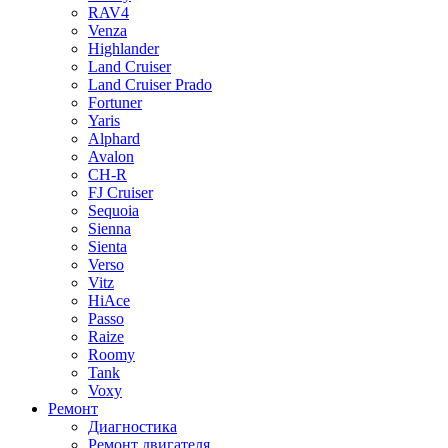
RAV4
Venza
Highlander
Land Cruiser
Land Cruiser Prado
Fortuner
Yaris
Alphard
Avalon
CH-R
FJ Cruiser
Sequoia
Sienna
Sienta
Verso
Vitz
HiAce
Passo
Raize
Roomy
Tank
Voxy
Ремонт
Диагностика
Ремонт двигателя