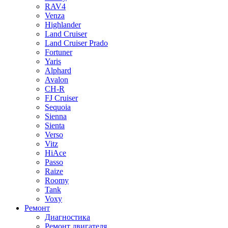
RAV4
Venza
Highlander
Land Cruiser
Land Cruiser Prado
Fortuner
Yaris
Alphard
Avalon
CH-R
FJ Cruiser
Sequoia
Sienna
Sienta
Verso
Vitz
HiAce
Passo
Raize
Roomy
Tank
Voxy
Ремонт
Диагностика
Ремонт двигателя