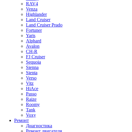
RAV4
Venza
Highlander
Land Cruiser
Land Cruiser Prado
Fortuner
Yaris
Alphard
Avalon
CH-R
FJ Cruiser
Sequoia
Sienna
Sienta
Verso
Vitz
HiAce
Passo
Raize
Roomy
Tank
Voxy
Ремонт
Диагностика
Ремонт двигателя