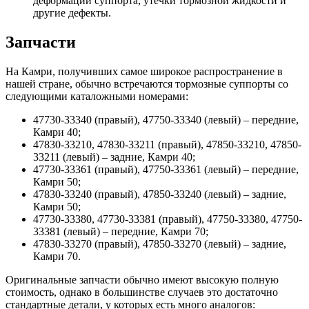
деформации суппорта, утечки тормозной жидкости и
другие дефекты.
Запчасти
На Камри, получивших самое широкое распространение в
нашей стране, обычно встречаются тормозные суппорты со
следующими каталожными номерами:
47730-33340 (правый), 47750-33340 (левый) – передние,
Камри 40;
47830-33210, 47830-33211 (правый), 47850-33210, 47850-
33211 (левый) – задние, Камри 40;
47730-33361 (правый), 47750-33361 (левый) – передние,
Камри 50;
47830-33240 (правый), 47850-33240 (левый) – задние,
Камри 50;
47730-33380, 47730-33381 (правый), 47750-33380, 47750-
33381 (левый) – передние, Камри 70;
47830-33270 (правый), 47850-33270 (левый) – задние,
Камри 70.
Оригинальные запчасти обычно имеют высокую полную
стоимость, однако в большинстве случаев это достаточно
стандартные детали, у которых есть много аналогов: