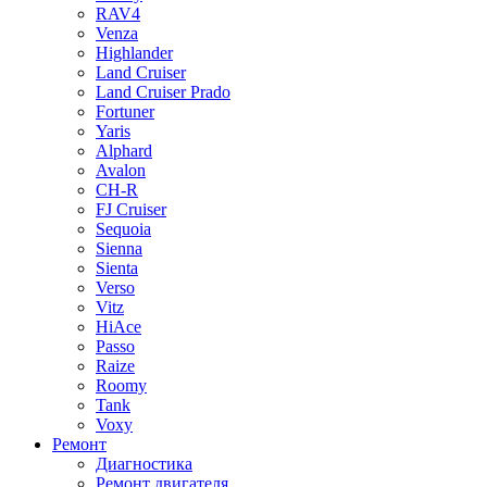
RAV4
Venza
Highlander
Land Cruiser
Land Cruiser Prado
Fortuner
Yaris
Alphard
Avalon
CH-R
FJ Cruiser
Sequoia
Sienna
Sienta
Verso
Vitz
HiAce
Passo
Raize
Roomy
Tank
Voxy
Ремонт
Диагностика
Ремонт двигателя