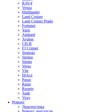
RAV4
Venza
Highlander
Land Cruiser
Land Cruiser Prado
Fortuner
Yaris
Alphard
Avalon
CH-R
FJ Cruiser
Sequoia
Sienna
Sienta
Verso
Vitz
HiAce
Passo
Raize
Roomy
Tank
Voxy
Ремонт
Диагностика
Ремонт двигателя