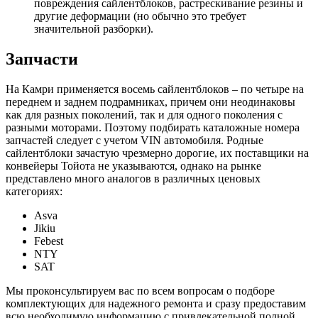
повреждения сайлентблоков, растрескивание резины и
другие деформации (но обычно это требует
значительной разборки).
Запчасти
На Камри применяется восемь сайлентблоков – по четыре на
переднем и заднем подрамниках, причем они неодинаковы
как для разных поколений, так и для одного поколения с
разными моторами. Поэтому подбирать каталожные номера
запчастей следует с учетом VIN автомобиля. Родные
сайлентблоки зачастую чрезмерно дорогие, их поставщики на
конвейеры Тойота не указываются, однако на рынке
представлено много аналогов в различных ценовых
категориях:
Asva
Jikiu
Febest
NTY
SAT
Мы проконсультируем вас по всем вопросам о подборе
комплектующих для надежного ремонта и сразу предоставим
всю необходимую информацию с привлекательной полной