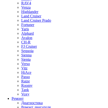
RAV4
Venza
Highlander
Land Cruiser
Land Cruiser Prado
Fortuner
Yaris
Alphard
Avalon
CH-R
FJ Cruiser
Sequoia
Sienna
Sienta
Verso
Vitz
HiAce
Passo
Raize
Roomy
Tank
Voxy
Ремонт
Диагностика
Ремонт двигателя