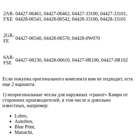
2AR-
04427-06461, 04427-06462, 04427-33100, 04427-33101,
FXE
04428-06541, 04428-06542, 04428-33100, 04428-33101
2GR-
04427-06540, 04428-06570, 04428-0W070
FE
6AR-
04427-08230, 04428-06610, 04427-0R100, 04427-0R102
FSE
Если покупка оригинального комплекта вам не подходит, есть
еще 2 варианта:
1) неоригинальные чехлы для наружных «гранат» Камри от
сторонних производителей, в том числе и довольно
известных, например:
Lobro,
Autofren,
Blue Print,
Maruichi,