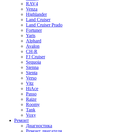
RAV4
Venza
Highlander
Land Cruiser
Land Cruiser Prado
Fortuner
Yaris
Alphard
Avalon
CH-R
FJ Cruiser
Sequoia
Sienna
Sienta
Verso
Vitz
HiAce
Passo
Raize
Roomy
Tank
Voxy
Ремонт
Диагностика
Ремонт двигателя