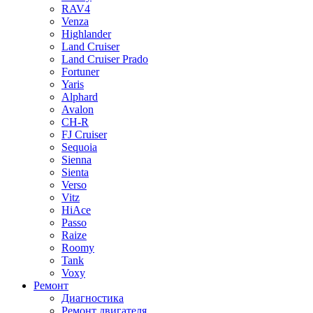
RAV4
Venza
Highlander
Land Cruiser
Land Cruiser Prado
Fortuner
Yaris
Alphard
Avalon
CH-R
FJ Cruiser
Sequoia
Sienna
Sienta
Verso
Vitz
HiAce
Passo
Raize
Roomy
Tank
Voxy
Ремонт
Диагностика
Ремонт двигателя